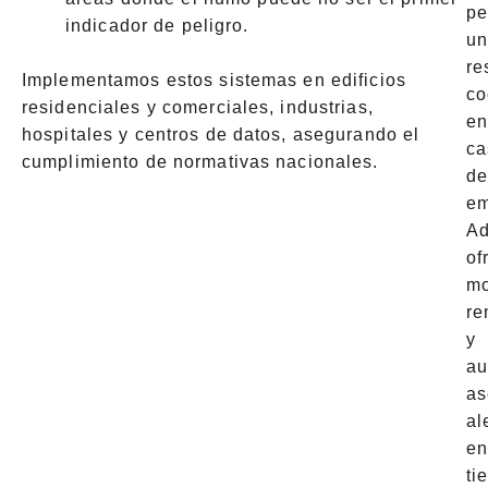
pe
indicador de peligro.
u
re
Implementamos estos sistemas en edificios
co
residenciales y comerciales, industrias,
e
hospitales y centros de datos, asegurando el
ca
cumplimiento de normativas nacionales.
d
em
A
of
mo
re
y
au
as
al
e
ti