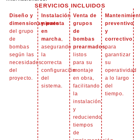
SERVICIOS INCLUIDOS
Diseño y
Instalación
Venta de
Mantenimien
dimensionamiento
y puesta
grupos
preventivo
del grupo
en
de
y
de
marcha
,
bombas
correctivo
bombas
asegurando
prearmados
para
,
según las
la
listos
garantizar
necesidades
correcta
para su
su
del
configuración
montaje
operatividad
proyecto.
del
en obra,
a lo largo
sistema.
facilitando
del
la
tiempo.
instalación
y
reduciendo
tiempos
de