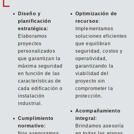
Diseño y
Optimización de
planificación
recursos
:
estratégica:
Implementamos
Elaboramos
soluciones eficientes
proyectos
que equilibran
personalizados
seguridad, costos y
que garantizan la
operatividad,
máxima seguridad
garantizando la
en función de las
viabilidad del
características de
proyecto sin
cada edificación o
comprometer la
instalación
protección.
industrial.
Acompañamiento
Cumplimiento
integral:
normativo:
Brindamos asesoría
Nos aseguramos
en todas las etapas