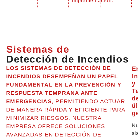
implementación.
Sistemas de
Detección de Incendios
LOS SISTEMAS DE DETECCIÓN DE
E
I
INCENDIOS DESEMPEÑAN UN PAPEL
y
FUNDAMENTAL EN LA PREVENCIÓN Y
T
RESPUESTA TEMPRANA ANTE
d
EMERGENCIAS
, PERMITIENDO ACTUAR
ú
DE MANERA RÁPIDA Y EFICIENTE PARA
g
MINIMIZAR RIESGOS. NUESTRA
Nu
EMPRESA OFRECE SOLUCIONES
si
AVANZADAS EN DETECCIÓN DE