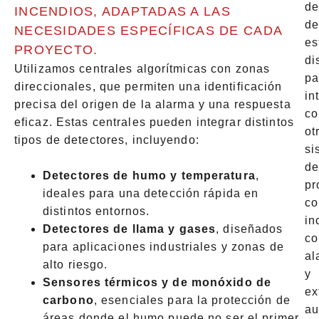
d
INCENDIOS, ADAPTADAS A LAS
de
NECESIDADES ESPECÍFICAS DE CADA
es
PROYECTO.
di
Utilizamos centrales algorítmicas con zonas
pa
direccionales, que permiten una identificación
in
precisa del origen de la alarma y una respuesta
co
eficaz. Estas centrales pueden integrar distintos
ot
tipos de detectores, incluyendo:
si
d
Detectores de humo y temperatura
,
pr
ideales para una detección rápida en
co
distintos entornos.
in
Detectores de llama y gases
, diseñados
c
para aplicaciones industriales y zonas de
al
alto riesgo.
y
Sensores térmicos y de monóxido de
ex
carbono
, esenciales para la protección de
au
áreas donde el humo puede no ser el primer